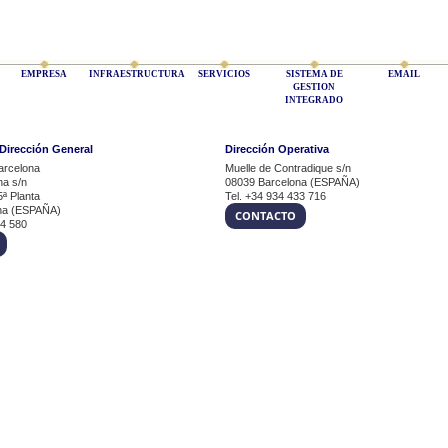
EMPRESA
INFRAESTRUCTURA
SERVICIOS
SISTEMA DE
EMAIL
GESTION
INTEGRADO
 Dirección General
Dirección Operativa
arcelona
Muelle de Contradique s/n
na s/n
08039 Barcelona (ESPAÑA)
5ª Planta
Tel. +34 934 433 716
na (ESPAÑA)
CONTACTO
54 580