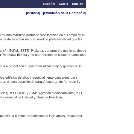
Español
Català
English
|Historia|
|Evolución de la Compañía|
l mundo marítimo-portuario sino también en el campo de la
 hasta alcanzar un gran nivel de profesionalidad que las
s/n, Edificio ESTE, 5ª planta, construyó y gestiona, desde
 Península Ibérica y es un referente en el sector tanto local
ia a granel con su posterior almacenaje y gestión de la
os edificios de silos y especialmente contruidos para
ona, de una estación de carga/descarga de ferrocarril y
vicios), ISO 14001 y EMAS (gestión medioambiental) ISO
Referencial de Calidad y Guía de Prácticas
daptación a nuevos requerimientos legislativos, deseamos