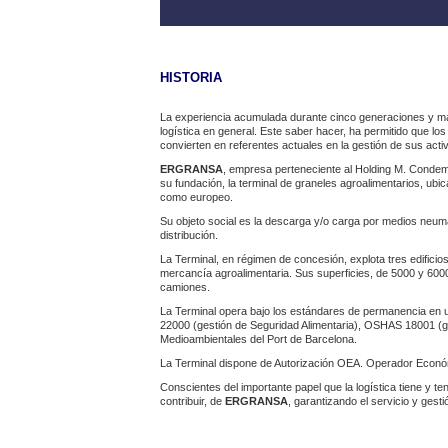
HISTORIA
La experiencia acumulada durante cinco generaciones y más
logística en general. Este saber hacer, ha permitido que l
convierten en referentes actuales en la gestión de sus acti
ERGRANSA
, empresa perteneciente al Holding M. Condemi
su fundación, la terminal de graneles agroalimentarios, ubic
como europeo.
Su objeto social es la descarga y/o carga por medios neumá
distribución.
La Terminal, en régimen de concesión, explota tres edifici
mercancía agroalimentaria. Sus superficies, de 5000 y 6000
camiones.
La Terminal opera bajo los estándares de permanencia en 
22000 (gestión de Seguridad Alimentaria), OSHAS 18001 (ge
Medioambientales del Port de Barcelona.
La Terminal dispone de Autorización OEA. Operador Económ
Conscientes del importante papel que la logística tiene y 
contribuir, de
ERGRANSA
, garantizando el servicio y gest