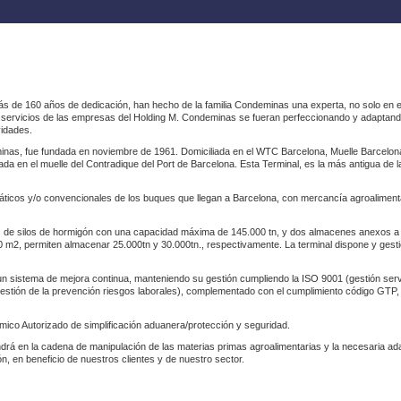
 de 160 años de dedicación, han hecho de la familia Condeminas una experta, no solo en e
os servicios de las empresas del Holding M. Condeminas se fueran perfeccionando y adaptando
vidades.
nas, fue fundada en noviembre de 1961. Domiciliada en el WTC Barcelona, Muelle Barcelona, 
ada en el muelle del Contradique del Port de Barcelona. Esta Terminal, es la más antigua de la
ticos y/o convencionales de los buques que llegan a Barcelona, con mercancía agroalimentar
os de silos de hormigón con una capacidad máxima de 145.000 tn, y dos almacenes anexos a l
 m2, permiten almacenar 25.000tn y 30.000tn., respectivamente. La terminal dispone y gesti
un sistema de mejora continua, manteniendo su gestión cumpliendo la ISO 9001 (gestión ser
stión de la prevención riesgos laborales), complementado con el cumplimiento código GTP, 
ico Autorizado de simplificación aduanera/protección y seguridad.
tendrá en la cadena de manipulación de las materias primas agroalimentarias y la necesaria a
ión, en beneficio de nuestros clientes y de nuestro sector.